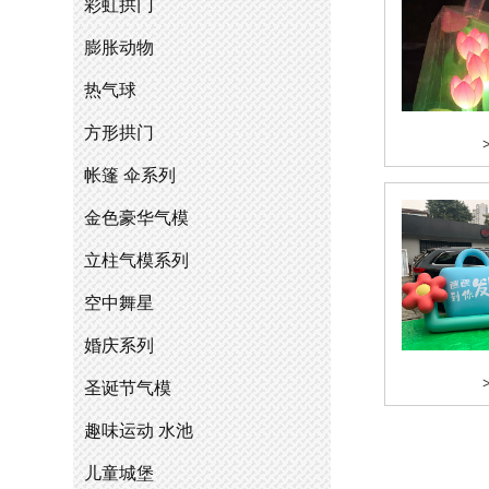
彩虹拱门
膨胀动物
热气球
方形拱门
帐篷 伞系列
金色豪华气模
立柱气模系列
空中舞星
婚庆系列
圣诞节气模
趣味运动 水池
儿童城堡