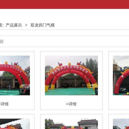
置:
产品展示
>
双龙拱门气模
>详情
>详情