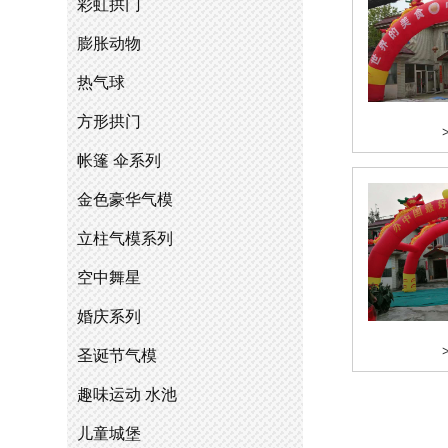
彩虹拱门
膨胀动物
热气球
方形拱门
帐篷 伞系列
金色豪华气模
立柱气模系列
空中舞星
婚庆系列
圣诞节气模
趣味运动 水池
儿童城堡