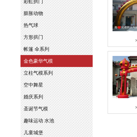
彩虹拱门
膨胀动物
热气球
方形拱门
帐篷 伞系列
金色豪华气模
立柱气模系列
空中舞星
婚庆系列
圣诞节气模
趣味运动 水池
儿童城堡