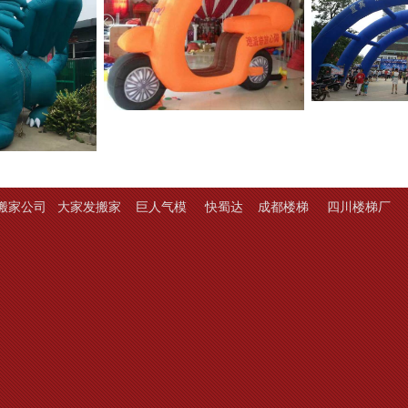
搬家公司
大家发搬家
巨人气模
快蜀达
成都楼梯
四川楼梯厂