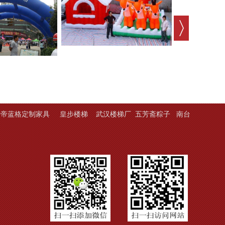
帝蓝格定制家具
皇步楼梯
武汉楼梯厂
五芳斋粽子
南台