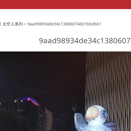
d98934de34c13806074
球 太空人系列
>
9aad98934de34c13806074601bbdb61
9aad98934de34c138060