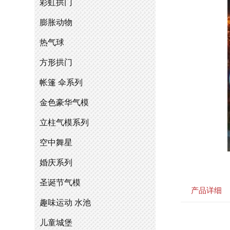
彩虹拱门
膨胀动物
热气球
方形拱门
帐篷 伞系列
金色豪华气模
立柱气模系列
空中舞星
婚庆系列
圣诞节气模
产品详细
趣味运动 水池
儿童城堡