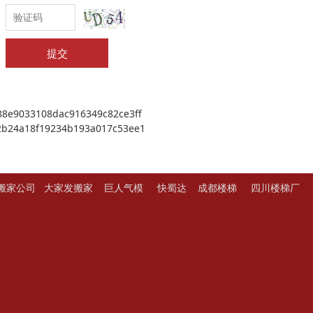
提交
88e9033108dac916349c82ce3ff
2b24a18f19234b193a017c53ee1
搬家公司
大家发搬家
巨人气模
快蜀达
成都楼梯
四川楼梯厂