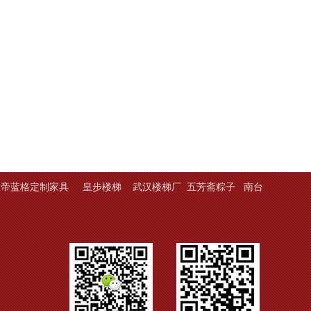
帝蓝格定制家具
皇步楼梯
武汉楼梯厂
五芳斋粽子
南台