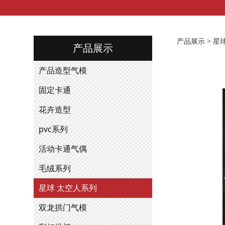
9aa
产品展示
>
星
产品展示
产品造型气模
固定卡通
花卉造型
pvc系列
活动卡通气偶
毛绒系列
星球 太空人系列
双龙拱门气模