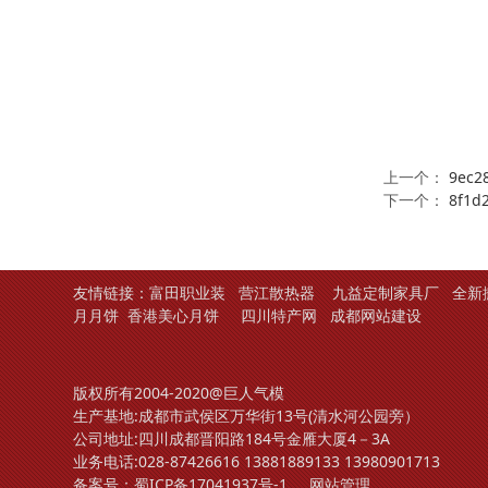
上一个：
9ec2
下一个：
8f1d
友情链接：
富田职业装
营江散热器
九益定制家具厂
全新
月月饼
香港美心月饼
四川特产网
成都网站建设
版权所有2004-2020@巨人气模
生产基地:成都市武侯区万华街13号(清水河公园旁）
公司地址:四川成都晋阳路184号金雁大厦4－3A
业务电话:
028-87426616
13881889133
13980901713
备案号：
蜀ICP备17041937号-1
网站管理