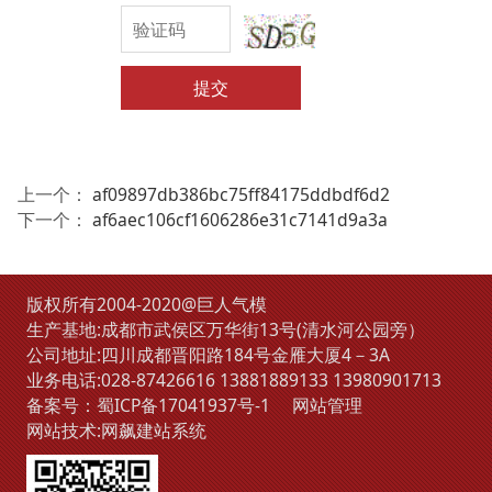
提交
上一个：
af09897db386bc75ff84175ddbdf6d2
下一个：
af6aec106cf1606286e31c7141d9a3a
版权所有2004-2020@巨人气模
生产基地:成都市武侯区万华街13号(清水河公园旁）
公司地址:四川成都晋阳路184号金雁大厦4－3A
业务电话:
028-87426616
13881889133
13980901713
备案号：
蜀ICP备17041937号-1
网站管理
网站技术:
网飙建站系统