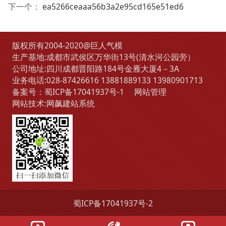
下一个：
ea5266ceaaa56b3a2e95cd165e51ed6
版权所有2004-2020@巨人气模
生产基地:成都市武侯区万华街13号(清水河公园旁）
公司地址:四川成都晋阳路184号金雁大厦4－3A
业务电话:
028-87426616
13881889133
13980901713
备案号：
蜀ICP备17041937号-1
网站管理
网站技术:
网飙建站系统
蜀ICP备17041937号-2