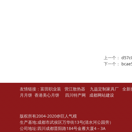
上一个：
d57c
下一个：
bcae
友情链接：
富田职业装
营江散热器
九益定制家具厂
全新
月月饼
香港美心月饼
四川特产网
成都网站建设
版权所有2004-2020@巨人气模
生产基地:成都市武侯区万华街13号(清水河公园旁）
公司地址:四川成都晋阳路184号金雁大厦4－3A