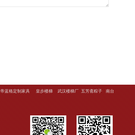
帝蓝格定制家具
皇步楼梯
武汉楼梯厂
五芳斋粽子
南台