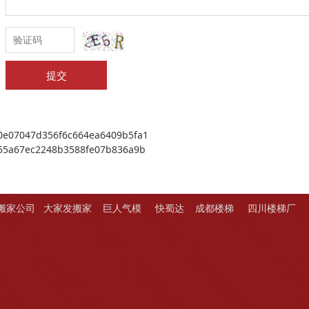
提交
0e07047d356f6c664ea6409b5fa1
55a67ec2248b3588fe07b836a9b
搬家公司
大家发搬家
巨人气模
快蜀达
成都楼梯
四川楼梯厂