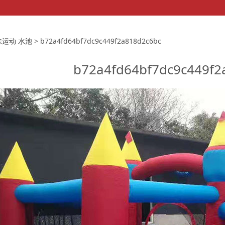
4fd64bf7dc9c449f2a8
味运动 水池
>
b72a4fd64bf7dc9c449f2a818d2c6bc
b72a4fd64bf7dc9c449f2