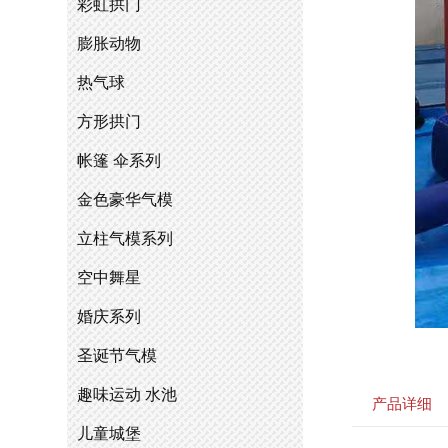
彩虹拱门
膨胀动物
热气球
方形拱门
帐篷 伞系列
金色豪华气模
立柱气模系列
空中舞星
婚庆系列
圣诞节气模
趣味运动 水池
产品详细
儿童城堡