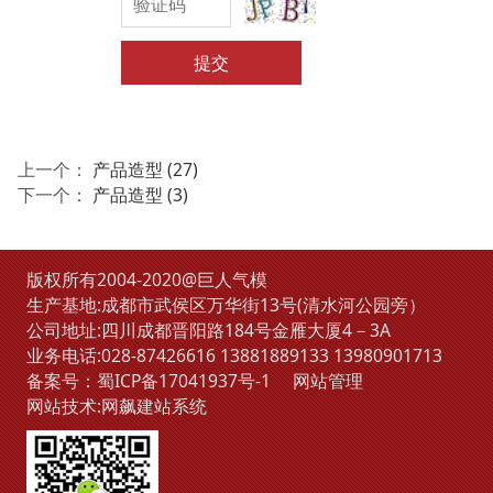
提交
上一个：
产品造型 (27)
下一个：
产品造型 (3)
版权所有2004-2020@巨人气模
生产基地:成都市武侯区万华街13号(清水河公园旁）
公司地址:四川成都晋阳路184号金雁大厦4－3A
业务电话:
028-87426616
13881889133
13980901713
备案号：
蜀ICP备17041937号-1
网站管理
网站技术:
网飙建站系统