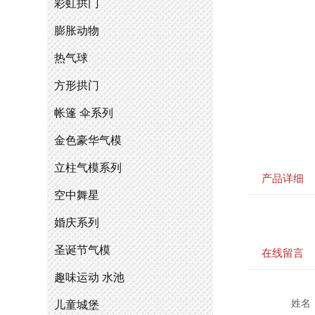
彩虹拱门
膨胀动物
热气球
方形拱门
帐篷 伞系列
金色豪华气模
立柱气模系列
产品详细
空中舞星
婚庆系列
圣诞节气模
在线留言
趣味运动 水池
姓名
儿童城堡