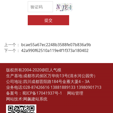
提交
上一个：
bcae55a67ec2248b3588fe07b836a9b
下一个：
42a990f62510a119e4f1f373a180402
版权所有2004-2020@巨人气模
生产基地:成都市武侯区万华街13号(清水河公园旁）
公司地址:四川成都晋阳路184号金雁大厦4－3A
业务电话:
028-87426616
13881889133
13980901713
备案号：
蜀ICP备17041937号-1
网站管理
网站技术:
网飙建站系统