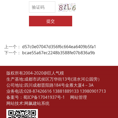
提交
上一个：
d57c0e07047d356f6c664ea6409b5fa1
下一个：
bcae55a67ec2248b3588fe07b836a9b
版权所有2004-2020@巨人气模
生产基地:成都市武侯区万华街13号(清水河公园旁）
公司地址:四川成都晋阳路184号金雁大厦4－3A
业务电话:
028-87426616
13881889133
13980901713
备案号：
蜀ICP备17041937号-1
网站管理
网站技术:
网飙建站系统