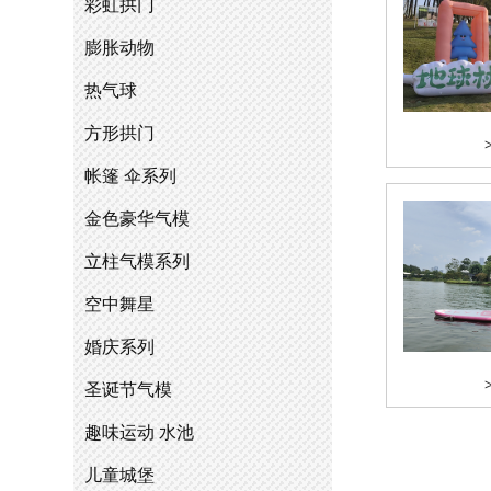
彩虹拱门
膨胀动物
热气球
方形拱门
帐篷 伞系列
金色豪华气模
立柱气模系列
空中舞星
婚庆系列
圣诞节气模
趣味运动 水池
儿童城堡