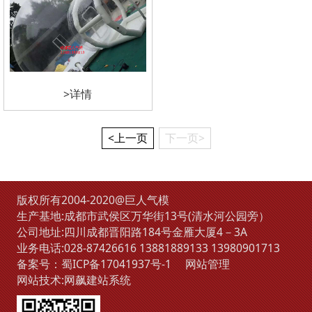
>详情
<上一页
下一页>
版权所有2004-2020@巨人气模
生产基地:成都市武侯区万华街13号(清水河公园旁）
公司地址:四川成都晋阳路184号金雁大厦4－3A
业务电话:
028-87426616
13881889133
13980901713
备案号：
蜀ICP备17041937号-1
网站管理
网站技术:
网飙建站系统