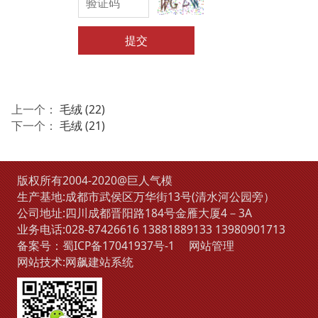
提交
上一个：
毛绒 (22)
下一个：
毛绒 (21)
版权所有2004-2020@巨人气模
生产基地:成都市武侯区万华街13号(清水河公园旁）
公司地址:四川成都晋阳路184号金雁大厦4－3A
业务电话:
028-87426616
13881889133
13980901713
备案号：
蜀ICP备17041937号-1
网站管理
网站技术:
网飙建站系统