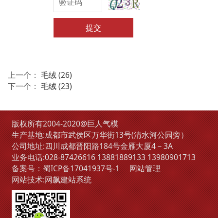
提交
上一个：
毛绒 (26)
下一个：
毛绒 (23)
版权所有2004-2020@巨人气模
生产基地:成都市武侯区万华街13号(清水河公园旁）
公司地址:四川成都晋阳路184号金雁大厦4－3A
业务电话:
028-87426616
13881889133
13980901713
备案号：
蜀ICP备17041937号-1
网站管理
网站技术:
网飙建站系统