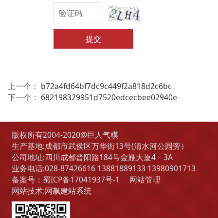
提交
上一个：
b72a4fd64bf7dc9c449f2a818d2c6bc
下一个：
682198329951d7520edcecbee02940e
版权所有2004-2020@巨人气模
生产基地:成都市武侯区万华街13号(清水河公园旁）
公司地址:四川成都晋阳路184号金雁大厦4－3A
业务电话:
028-87426616
13881889133
13980901713
备案号：
蜀ICP备17041937号-1
网站管理
网站技术:
网飙建站系统