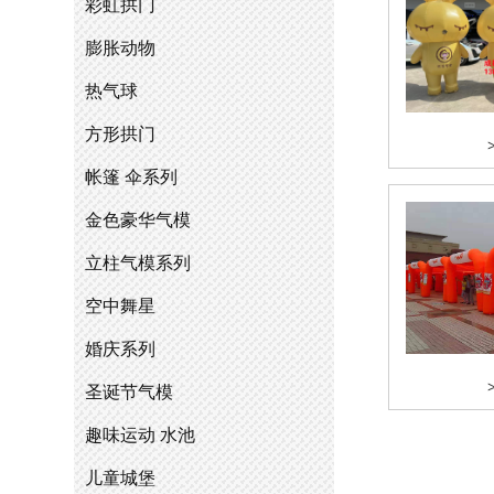
彩虹拱门
膨胀动物
热气球
方形拱门
帐篷 伞系列
金色豪华气模
立柱气模系列
空中舞星
婚庆系列
圣诞节气模
趣味运动 水池
儿童城堡